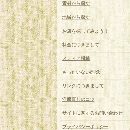
素材から探す
地域から探す
お店を探してみよう！
料金につきまして
メディア掲載
もったいない/理念
リンクにつきまして
洋服直しのコツ
サイトに関するお問い合わせ
プライバシーポリシー