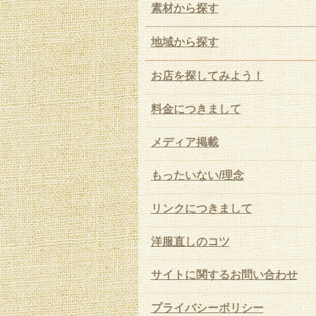
素材から探す
地域から探す
お店を探してみよう！
料金につきまして
メディア掲載
もったいない/理念
リンクにつきまして
洋服直しのコツ
サイトに関するお問い合わせ
プライバシーポリシー