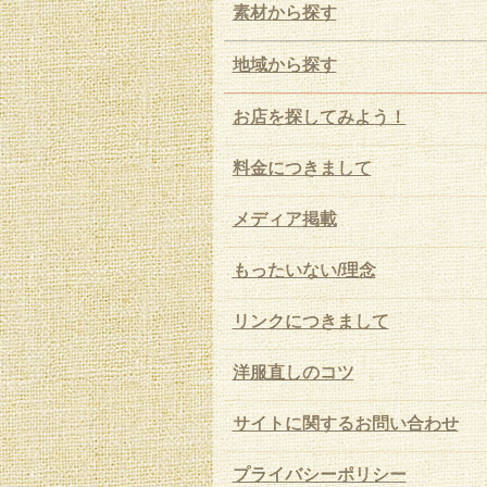
素材から探す
地域から探す
お店を探してみよう！
料金につきまして
メディア掲載
もったいない/理念
リンクにつきまして
洋服直しのコツ
サイトに関するお問い合わせ
プライバシーポリシー