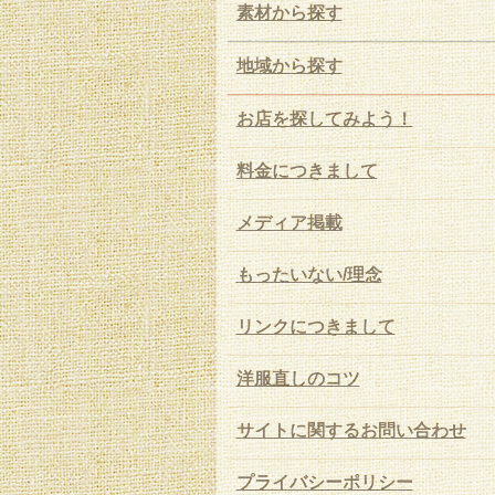
素材から探す
地域から探す
お店を探してみよう！
料金につきまして
メディア掲載
もったいない/理念
リンクにつきまして
洋服直しのコツ
サイトに関するお問い合わせ
プライバシーポリシー