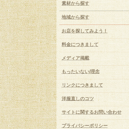
素材から探す
地域から探す
お店を探してみよう！
料金につきまして
メディア掲載
もったいない/理念
リンクにつきまして
洋服直しのコツ
サイトに関するお問い合わせ
プライバシーポリシー