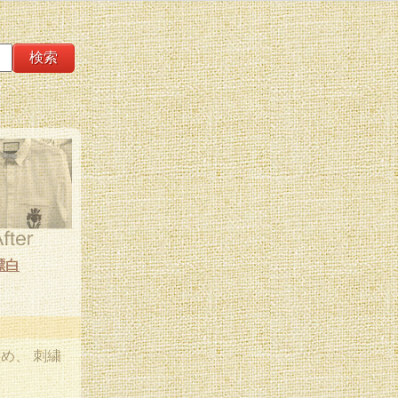
漂白
ため、 刺繍