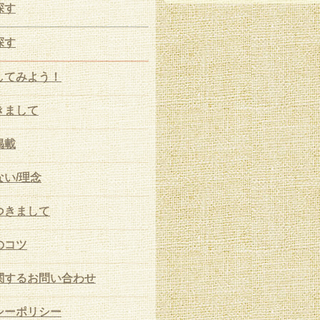
探す
探す
してみよう！
きまして
掲載
い/理念
つきまして
のコツ
関するお問い合わせ
シーポリシー