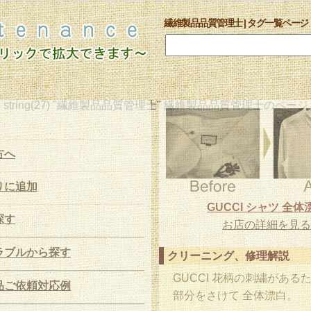
繊維製品品質管理士 | タグ一覧ページ
string(27) "繊維製品品質管理士" 繊維製品品質管理士のページ
方へ
りに追加
GUCCI シャツ 全体
探す
お店の詳細を見る
ラブルから探す
クリーニング、修理解説
GUCCI 花柄の刺繍がある
品ご依頼対応例
部分をさけて 全体漂白。