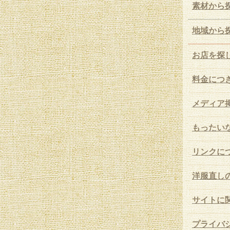
素材から
地域から
お店を探
料金につ
メディア
もったいな
リンクに
洋服直し
サイトに
プライバ