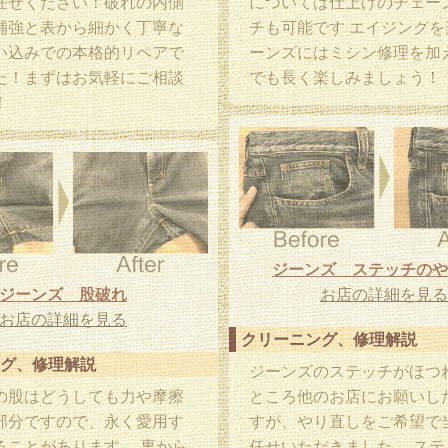
任せください！破れの内側
については仕上げのチェー
補強と表から細かく丁寧な
チも可能です エイジングを
い込みでの本格的リペアで
ーンズにはミシン修理を加
た！まずはお気軽にご相談
でも長く楽しみましょう！
！
ジーンズ ステッチのや
ジーンズ 股破れ
お店の詳細を見る
お店の詳細を見る
クリーニング、修理解説
グ、修理解説
ジーンズのステッチがほつ
の股はどうしても力や摩擦
ところ他のお店にお願いし
部分ですので、永く愛用す
すが、やり直しをご希望で
ることがあります。 裏から
任せいただきました。 ステ