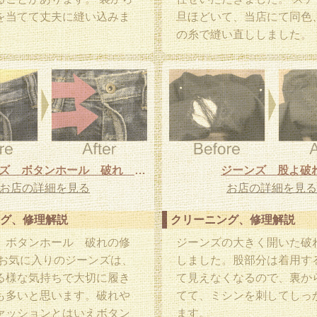
を当てて丈夫に縫い込みま
旦ほどいて、当店にて同色
の糸で縫い直ししました。
綿 ジーンズ ボタンホール 破れ 修理
ジーンズ 股よ破
お店の詳細を見る
お店の詳細を見る
グ、修理解説
クリーニング、修理解説
 ボタンホール 破れの修
ジーンズの大きく開いた破
 お気に入りのジーンズは、
しました。股部分は着用す
る様な気持ちで大切に履き
て見えなくなるので、裏か
も多いと思います。破れや
てて、ミシンを刺してしっ
ァッションとはいえボタン
ます。