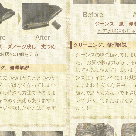
ジーンズ 膝 修
お店の詳細を見る
クリーニング、修理解説
ズ ダメージ残し 丈つめ
お店の詳細を見る
ジーンズの膝の破れてしま
た。 お尻や膝は力がかかる
グ、修理解説
しても先に傷んでしまいま
の丈つめはそのままつめた
ンズはエイジングにより魅
メージはなくなってしまい
ますよね！ そんな最中、こ
かし特殊な方法でそのまま
破れであきらめないで下さ
をつめる技術もあります！
ンズリペアでまたはけるよ
ージを残したい方はご要望
ます！