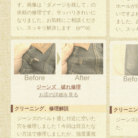
す。画像は「ダメージを残して」の
ホールが
依頼の修理です。サッパリきれいに
いですよ
なりました。お気軽にご相談くださ
ました。
い。スッキリ解決します (o^^o)
い。スッキ
ジーンズ 破れ修理
お店の詳細を見る
クリーニング、修理解説
クリーニン
ジーンズのベルト通し付近に空いた
ジーンズ
穴を修理しました！今回は目立たな
た。
い方法で修理しましたが、強度重視