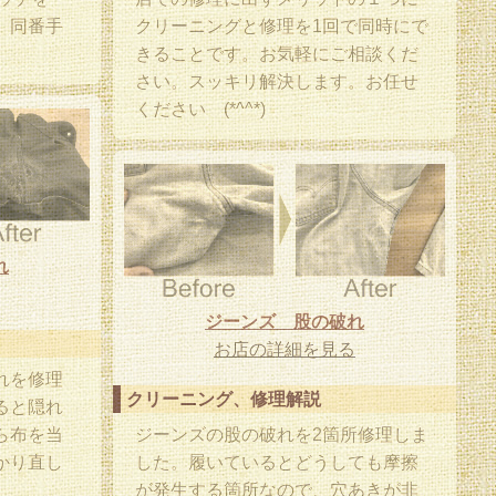
、同番手
クリーニングと修理を1回で同時にで
きることです。お気軽にご相談くだ
さい。スッキリ解決します。お任せ
ください (*^^*)
れ
ジーンズ 股の破れ
お店の詳細を見る
れを修理
クリーニング、修理解説
ると隠れ
ら布を当
ジーンズの股の破れを2箇所修理しま
かり直し
した。履いているとどうしても摩擦
が発生する箇所なので、穴あきが非