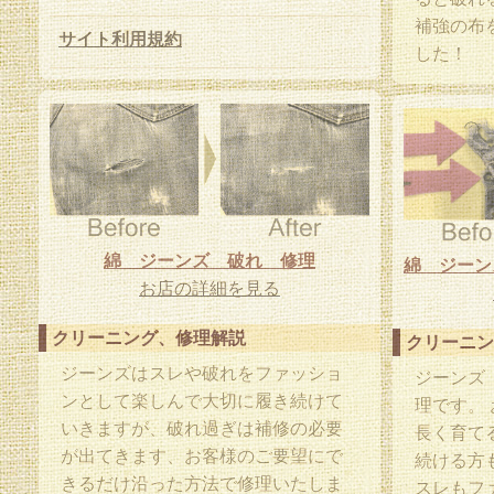
補強の布
サイト利用規約
した！
綿 ジーンズ 破れ 修理
お店の詳細を見る
クリーニング、修理解説
クリーニン
ジーンズはスレや破れをファッショ
ジーンズ
ンとして楽しんで大切に履き続けて
理です。
いきますが、破れ過ぎは補修の必要
長く育て
が出てきます、お客様のご要望にで
続ける方
きるだけ沿った方法で修理いたしま
スレもフ