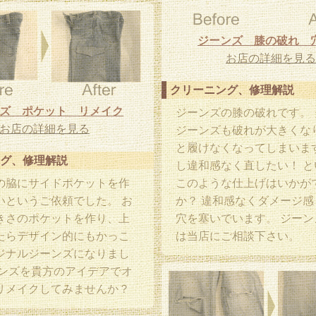
ジーンズ 膝の破れ 
お店の詳細を見る
クリーニング、修理解説
ズ ポケット リメイク
ジーンズの膝の破れです。 
お店の詳細を見る
ジーンズも破れが大きくな
と履けなくなってしまいます
グ、修理解説
し違和感なく直したい！ と
の脇にサイドポケットを作
このような仕上げはいかが
いというご依頼でした。 お
か？ 違和感なくダメージ感
きさのポケットを作り、上
穴を塞いでいます。 ジーン
たらデザイン的にもかっこ
は当店にご相談下さい。
ジナルジーンズになりまし
ーンズを貴方のアイデアでオ
リメイクしてみませんか？