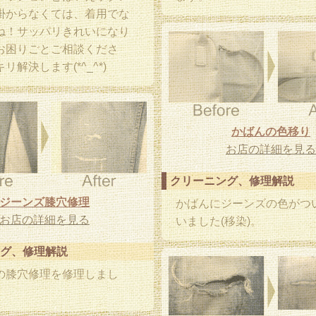
掛からなくては、着用でな
ね！サッパリきれいになり
お困りごとご相談くださ
リ解決します(*^_^*)
かばんの色移り
お店の詳細を見る
クリーニング、修理解説
ジーンズ膝穴修理
かばんにジーンズの色がつ
お店の詳細を見る
いました(移染)。
グ、修理解説
の膝穴修理を修理しまし