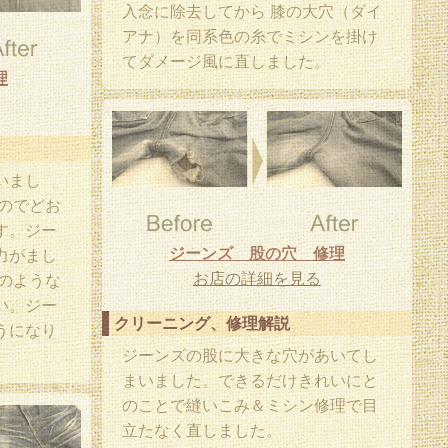
入念に除去してから 膝の大穴（ダイ
アナ）を同系色の糸でミシンを掛け
てダメージ風に直しました。
理
いまし
のでどお
す。ジー
ジーンズ 股の穴 修理
力がまし
お店の詳細を見る
のような
い。ジー
クリーニング、修理解説
うになり
ジーンズの股に大きな穴があいてし
まいました。できるだけきれいにと
のことで縫いこみ＆ミシン修理で目
立たなく直しました。