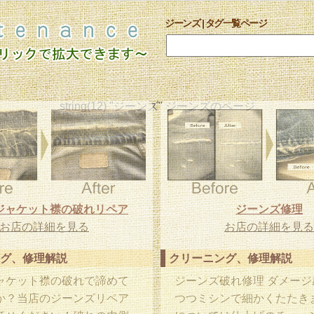
ジーンズ | タグ一覧ページ
string(12) "ジーンズ" ジーンズのページ
ジャケット襟の破れリペア
ジーンズ修理
お店の詳細を見る
お店の詳細を見る
グ、修理解説
クリーニング、修理解説
ャケット襟の破れで諦めて
ジーンズ破れ修理 ダメージ
か？当店のジーンズリペア
つつミシンで細かくたたきま