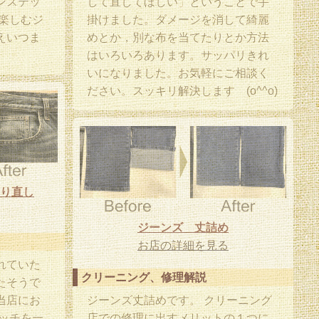
ンステッ
して直してほしい」ということで手
楽しむジ
掛けました。ダメージを消して綺麗
えいつま
めとか，別な布を当てたりとか方法
はいろいろあります。サッパリきれ
いになりました。お気軽にご相談く
ださい。スッキリ解決します (o^^o)
り直し
ジーンズ 丈詰め
お店の詳細を見る
れていた
クリーニング、修理解説
たそうで
当店にお
ジーンズ丈詰めです。 クリーニング
ッチを一
店での修理に出すメリットの１つに