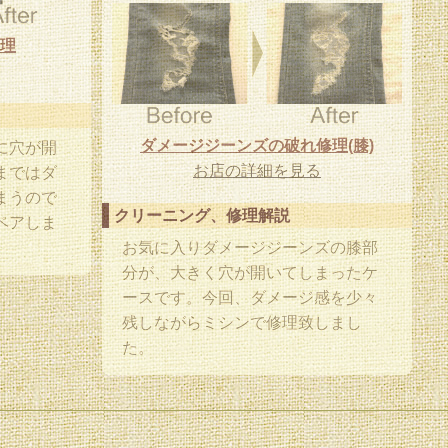
理
ダメージジーンズの破れ修理(膝)
に穴が開
お店の詳細を見る
まではダ
まうので
クリーニング、修理解説
ペアしま
お気に入りダメージジーンズの膝部
分が、大きく穴が開いてしまったケ
ースです。今回、ダメージ感を少々
残しながらミシンで修理致しまし
た。