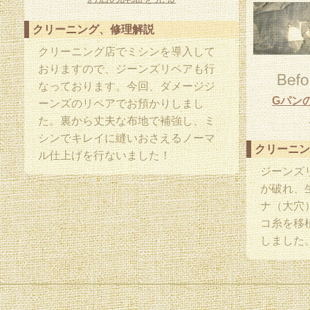
クリーニング、修理解説
クリーニング店でミシンを導入して
おりますので、ジーンズリペアも行
なっております。今回、ダメージジ
Gパン
ーンズのリペアでお預かりしまし
た。裏から丈夫な布地で補強し、ミ
シンでキレイに縫いおさえるノーマ
クリーニン
ル仕上げを行ないました！
ジーンズ
が破れ、
ナ（大穴
コ糸を移
しました