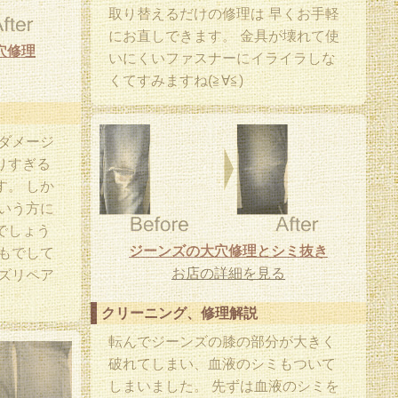
取り替えるだけの修理は 早くお手軽
にお直しできます。 金具が壊れて使
穴修理
いにくいファスナーにイライラしな
くてすみますね(≧∀≦)
ダメージ
りすぎる
。 しか
いう方に
でしょう
ジーンズの大穴修理とシミ抜き
もでして
お店の詳細を見る
ズリペア
クリーニング、修理解説
転んでジーンズの膝の部分が大きく
破れてしまい、血液のシミもついて
しまいました。 先ずは血液のシミを