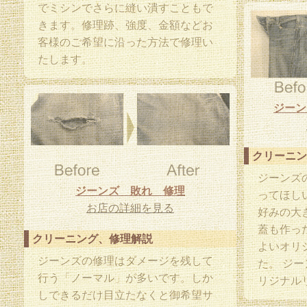
でミシンでさらに縫い潰すこともで
きます。修理跡、強度、金額などお
客様のご希望に沿った方法で修理い
たします。
ジーン
クリーニン
ジーンズ
ジーンズ 敗れ 修理
ってほし
お店の詳細を見る
好みの大
蓋も作っ
クリーニング、修理解説
よいオリ
ジーンズの修理はダメージを残して
た。 ジ
行う「ノーマル」が多いです。しか
リジナル
しできるだけ目立たなくと御希望サ