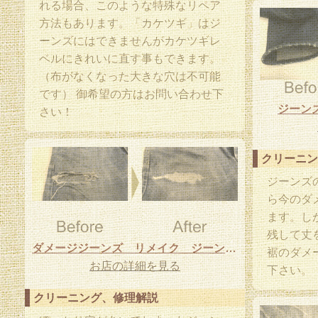
れる場合、このような特殊なリペア
方法もあります。「カケツギ」はジ
ーンズにはできませんがカケツギレ
ベルにきれいに直す事もできます。
（布がなくなった大きな穴は不可能
です） 御希望の方はお問い合わせ下
ジーン
さい！
クリーニン
ジーンズ
ら今のダ
ます。し
残して丈
ダメージジーンズ リメイク ジーンズ修理
裾のダメ
お店の詳細を見る
下さい。
クリーニング、修理解説