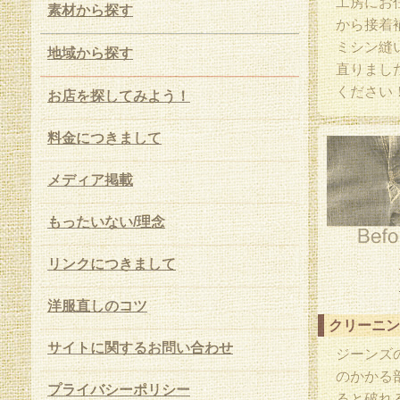
工房にお
素材から探す
から接着
ミシン縫
地域から探す
直りまし
ください
お店を探してみよう！
料金につきまして
メディア掲載
もったいない/理念
リンクにつきまして
洋服直しのコツ
クリーニン
サイトに関するお問い合わせ
ジーンズ
のかかる
プライバシーポリシー
ると破れ