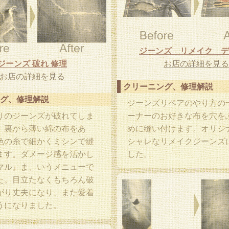
ジーンズ リメイク デ
ジーンズ 破れ 修理
お店の詳細を見る
お店の詳細を見る
クリーニング、修理解説
グ、修理解説
ジーンズリペアのやり方の
りのジーンズが破れてしま
ーナーのお好きな布を穴を
。裏から薄い綿の布をあ
めに縫い付けます。オリジ
色の糸で細かくミシンで縫
シャレなリメイクジーンズ
ます。ダメージ感を活かし
した。
マル』ま、いうメニューで
た。目立たなくもちろん破
がり丈夫になり、また愛着
うになりました。