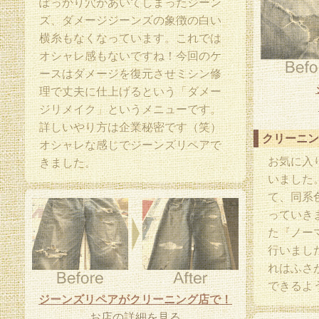
ぽっかり穴があいてしまったジーン
ズ、ダメージジーンズの象徴の白い
横糸もなくなっています。これでは
オシャレ感もないですね！今回のケ
ースはダメージを復元させミシン修
理で丈夫に仕上げるという「ダメー
ジリメイク」というメニューです。
詳しいやり方は企業秘密です（笑）
クリーニン
オシャレな感じでジーンズリペアで
お気に入
きました。
いました
て、同系
っていき
た『ノー
行いまし
れはふさ
できるよ
ジーンズリペアがクリーニング店で！
お店の詳細を見る