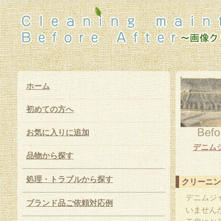
ホーム
初めての方へ
お気に入りに追加
デニム
品物から探す
処理・トラブルから探す
クリーニン
デニムジ
ブランド品ご依頼対応例
いません