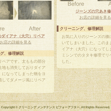
ジーンズの穴あき修
お店の詳細を見る
クリーニング、修理解説
のダイアナ（大穴）リペア
お気に入りのジーンズの膝
お店の詳細を見る
いてしまいました。このま
イアナ（大穴）になってし
グ、修理解説
ミシンでのタタキ修理でリ
リペアです。太ももの部分
した。
生地も消失しておりダイア
）になってしまった物をヨ
植してダメージ風にリペア
。
Copyright © クリーニング メンテナンス ビフォーアフター, All Rights Reserved.