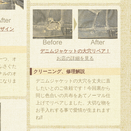
ザイン
デニムジャケットの大穴リペア！
お店の詳細を見る
一つ、オ
ふさぐた
クリーニング、修理解説
ナルのオ
になりま
デニムジャケットの大穴を丈夫に直
したいとのご依頼です！今回裏から
同じ色合いの共布をあてノーマル仕
上げでリペアしました。大切な物を
お手入れする事で愛情が生まれます
ね‼︎