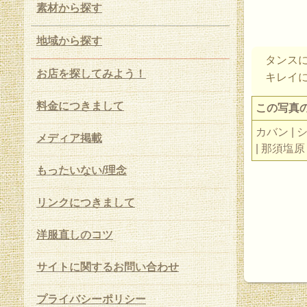
素材から探す
地域から探す
タンス
お店を探してみよう！
キレイ
料金につきまして
この写真
カバン | 
メディア掲載
| 那須塩原
もったいない/理念
リンクにつきまして
洋服直しのコツ
サイトに関するお問い合わせ
プライバシーポリシー