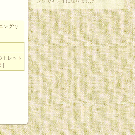
ングでキレイになりました
ニングで
須アウトレット
 |
。