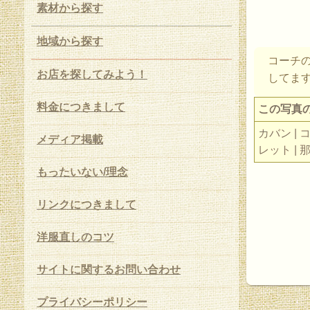
素材から探す
地域から探す
コーチ
お店を探してみよう！
してま
料金につきまして
この写真
カバン | 
メディア掲載
レット | 
もったいない/理念
リンクにつきまして
洋服直しのコツ
サイトに関するお問い合わせ
プライバシーポリシー