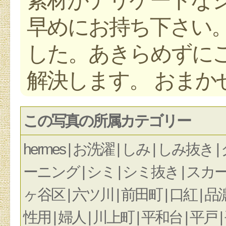
早めにお持ち下さい
した。あきらめずに
この写真の所属カテゴリー
hermes | お洗濯 | しみ | しみ
ーニング | シミ | シミ抜き | スカー
ヶ谷区 | 六ツ川 | 前田町 | 口紅 | 品濃町
性用 | 婦人 | 川上町 | 平和台 | 平戸