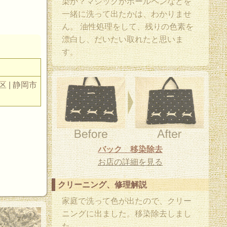
染か？マジックかボールペンなどを
一緒に洗って出たかは、わかりませ
ん。 油性処理をして、残りの色素を
漂白し、だいたい取れたと思いま
す。
区 | 静岡市
バック 移染除去
お店の詳細を見る
。
クリーニング、修理解説
家庭で洗って色が出たので、クリー
ニングに出ました。移染除去しまし
た。