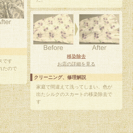
移染除去
スです
お店の詳細を見る
れたので
クリーニング、修理解説
家庭で間違えて洗ってしまい、色が
出たシルクのスカートの移染除去で
す