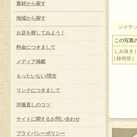
素材から探す
地域から探す
ジャケ
お店を探してみよう！
この写真
料金につきまして
しみ抜き |
| 静岡県 |
メディア掲載
もったいない/理念
リンクにつきまして
洋服直しのコツ
サイトに関するお問い合わせ
プライバシーポリシー