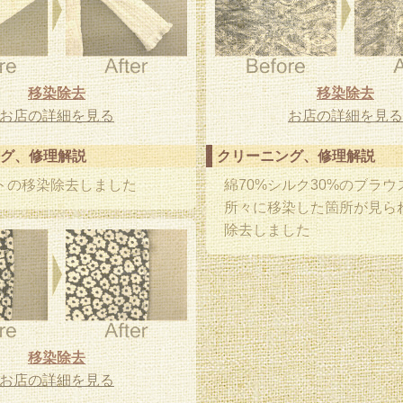
移染除去
移染除去
お店の詳細を見る
お店の詳細を見る
グ、修理解説
クリーニング、修理解説
トの移染除去しました
綿70%シルク30%のブラウ
所々に移染した箇所が見ら
除去しました
移染除去
お店の詳細を見る