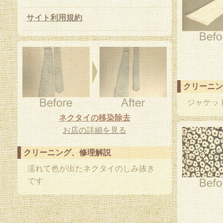
サイト利用規約
クリーニン
ジャケッ
ネクタイの移染除去
お店の詳細を見る
クリーニング、修理解説
濡れて色が出たネクタイのしみ抜き
です