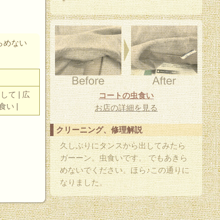
＊
らめない
して | 広
コートの虫食い
食い |
お店の詳細を見る
クリーニング、修理解説
久しぶりにタンスから出してみたら
ガーーン。虫食いです。 でもあきら
めないでください。ほら♪この通りに
。
なりました。