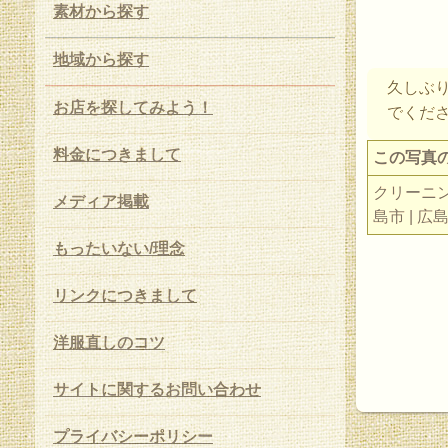
素材から探す
地域から探す
久しぶ
お店を探してみよう！
でくだ
料金につきまして
この写真
クリーニング
メディア掲載
島市 | 広
もったいない/理念
リンクにつきまして
洋服直しのコツ
サイトに関するお問い合わせ
プライバシーポリシー