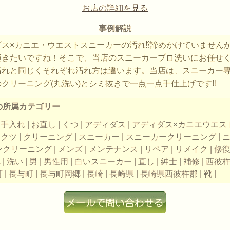
お店の詳細を見る
事例解説
ス×カニエ・ウエストスニーカーの汚れ⁉︎諦めかけていません
履きたいですね！そこで、当店のスニーカープロ洗いにお任せくだ
汚れと同じくそれぞれ汚れ方は違います。当店は、スニーカー
クリーニング(丸洗い)とシミ抜きで一点一点手仕上げです‼︎
の所属カテゴリー
 | お手入れ | お直し | くつ | アディダス | アディダス×カニエウエス
 クツ | クリーニング | スニーカー | スニーカークリーニング | 
リーニング | メンズ | メンテナンス | リペア | リメイク | 修復 |
 | 洗い | 男 | 男性用 | 白いスニーカー | 直し | 紳士 | 補修 | 西彼
| 長与町 | 長与町岡郷 | 長崎 | 長崎県 | 長崎県西彼杵郡 | 靴 |