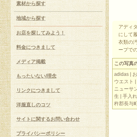
素材から探す
地域から探す
アディダ
お店を探してみよう！
にして
衣類の
料金につきまして
ープでの
メディア掲載
この写真
adidas
もったいない/理念
ウエスト |
ニューサンク
リンクにつきまして
生 | 手入れ
杵郡長与町 
洋服直しのコツ
サイトに関するお問い合わせ
プライバシーポリシー