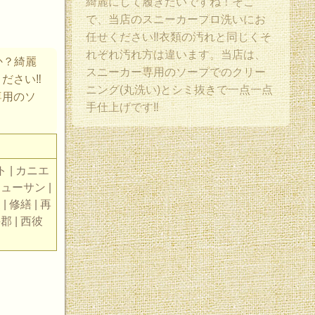
綺麗にして履きたいですね！そこ
で、当店のスニーカープロ洗いにお
任せください‼︎衣類の汚れと同じくそ
れぞれ汚れ方は違います。当店は、
か？綺麗
スニーカー専用のソープでのクリー
さい‼︎
ニング(丸洗い)とシミ抜きで一点一点
専用のソ
手仕上げです‼︎
ト | カニエ
ニューサン |
 修繕 | 再
杵郡 | 西彼