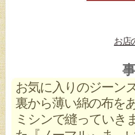
お店
事
お気に入りのジーン
裏から薄い綿の布を
ミシンで縫っていき
た『ノーマル』ま、