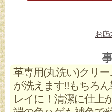
お店
革専用(丸洗い)クリ
が洗えます‼︎もちろ
レイに！清潔に仕上
端の色ハゲも補色で蘇