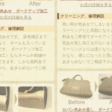
お店の詳細を見る
色あせ ダークアップ加工
クリーニング、修理解説
お店の詳細を見る
黒い鞄が色あせてしまいま
グ、修理解説
ラーリングだと高額になり
色あせです。 染色補正まで
料金をご希望でダークアッ
なり、ネームも入っている
色あせ直し加工を行ないまし
です。 ダークアップ加工
ラーリングよりは濃くなり
加工）ならネームや刺繍や
かなり、感じになったと思
できます。しかも低料金で
あきらめないでご相談下さ
から、あきらめないでご相
い。
カバン色あせ直し ダーク