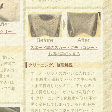
ポロバック 黄ばみ カバンクリーニング
スエード調のスカートにチョコレート
お店の詳細を見る
、黄ばん
は残留ア
クリーニング、修理解説
に浮き出
オーストリッチのカバンに入れてい
因です。
た 化粧水が漏れて バッグの中から表
理できれい
面まで貫通したシミに。 中から表面
いでご相
まで貫通したシミがいちばん厄介で
す クリーニングで化粧水を取り 革が
黒く変色してしまっているため 色を
混色して部分的に染めて目立たなく