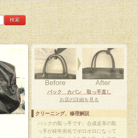
バック カバン 取っ手直し
お店の詳細を見る
クリーニング、修理解説
バックの取っ手です。合成皮革の取
っ手が経年劣化でボロボロになって