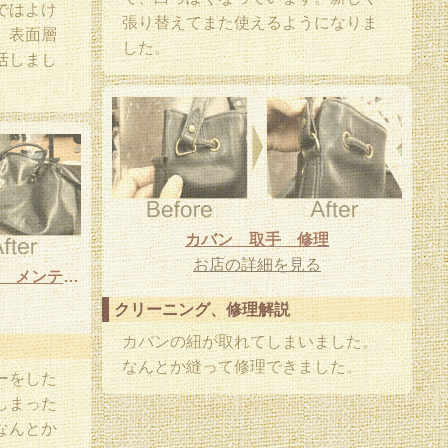
ではよけ
張り替えてまた使えるようになりま
。表面層
した。
活しまし
カバン 取手 修理
お店の詳細を見る
カバン 防水スプレーのシミ メンテナンス
クリーニング、修理解説
カバンの紐が取れてしまいました。
なんとか縫って修理できました。
ーをした
しまった
なんとか