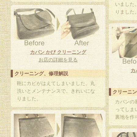
いました
りました
カバン かび クリーニング
お店の詳細を見る
カ
クリーニング、修理解説
鞄にカビがはえてしまいました。丸
洗いとメンテナンスで、きれいにな
クリーニン
りました。
カバンの
ってしま
裏地を作