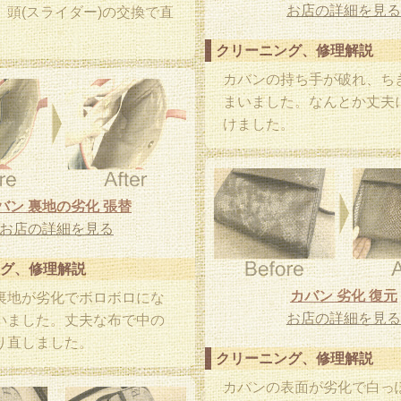
お店の詳細を見る
。頭(スライダー)の交換で直
。
クリーニング、修理解説
カバンの持ち手が破れ、ち
まいました。なんとか丈夫
けました。
バン 裏地の劣化 張替
お店の詳細を見る
グ、修理解説
カバン 劣化 復元
裏地が劣化でボロボロにな
お店の詳細を見る
いました。丈夫な布で中の
り直しました。
クリーニング、修理解説
カバンの表面が劣化で白っ