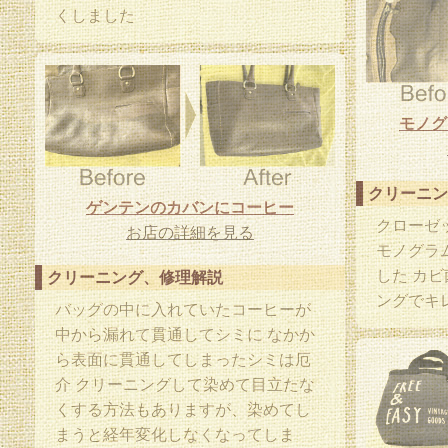
くしました
モノグ
クリーニン
ゲンテンのカバンにコーヒー
クローゼ
お店の詳細を見る
モノグラ
した カ
クリーニング、修理解説
ングでキ
バッグの中に入れていたコーヒーが
中から漏れて貫通してシミに なかか
ら表面に貫通してしまったシミは厄
介 クリーニングして染めて目立たな
くする方法もありますが、染めてし
まうと経年変化しなくなってしま