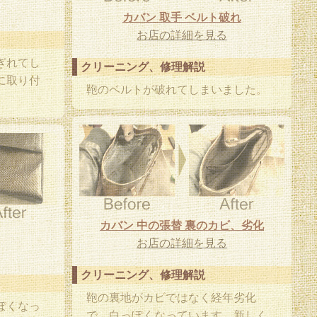
カバン 取手 ベルト破れ
お店の詳細を見る
ぎれてし
クリーニング、修理解説
に取り付
鞄のベルトが破れてしまいました。
カバン 中の張替 裏のカビ、劣化
お店の詳細を見る
クリーニング、修理解説
鞄の裏地がカビではなく経年劣化
ぽくなっ
で、白っぽくなっています。新しく