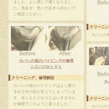
ました。よい感じで濃くなりまし
た。色あせ、色ハゲあきらめないで
ご相談ください。
クリーニン
カバンの
カバンの底のパイピングの修理
お店の詳細を見る
クリーニング、修理解説
カ
カバンの底のパイピングはよく擦り
きれて中の芯が見えてしまっていま
す。全くもとどおりとはいきません
クリーニン
が修理でこのように直りました。
カバンの