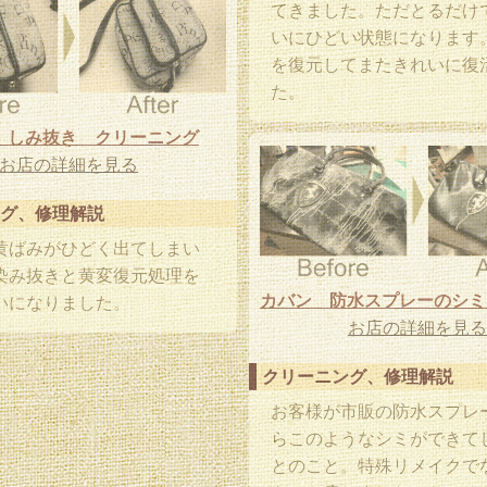
てきました。ただとるだけ
いにひどい状態になります
を復元してまたきれいに復
た。
 しみ抜き クリーニング
お店の詳細を見る
グ、修理解説
黄ばみがひどく出てしまい
染み抜きと黄変復元処理を
いになりました。
お店の詳細を見る
クリーニング、修理解説
お客様が市販の防水スプレ
らこのようなシミができて
とのこと。特殊リメイクで