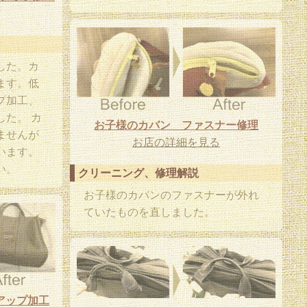
した。カ
ます。低
プ加工、
た。 カ
お子様のカバン ファスナー修理
ませんが
お店の詳細を見る
います。
い。
クリーニング、修理解説
お子様のカバンのファスナーが外れ
ていたものを直しました。
アップ加工