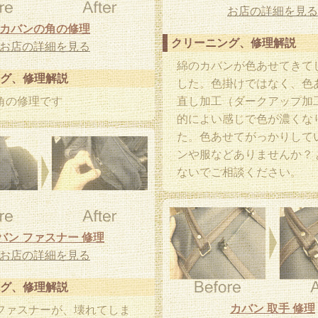
お店の詳細を見る
カバンの角の修理
クリーニング、修理解説
お店の詳細を見る
綿のカバンが色あせてきて
グ、修理解説
した。色掛けではなく、色
角の修理です
直し加工（ダークアップ加
的によい感じで色が濃くな
た。色あせてがっかりして
ンや服などありませんか？ 
ないでご相談ください。
バン ファスナー 修理
お店の詳細を見る
グ、修理解説
カバン 取手 修理
ファスナーが、壊れてしま