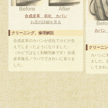
合成皮革 劣化 カバン
お店の詳細を見る
カバン
クリーニング、修理解説
合成皮革のカバンが劣化でカビが生
えてしまったようになりました。
クリーニン
（カビではなく剥離現象です）合成
カバンに
皮革復元ノウハウできれいに直りま
ました。
した。
してきれ