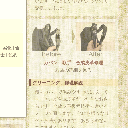
います。似たような物があったので
交換しました。
 劣化 | 合
紳士 | 色あ
カバン 取手 合成皮革修理
お店の詳細を見る
クリーニング、修理解説
最もカバンで傷みやすいのは取手で
す。そこが合成皮革だったらなおさ
。
らです。合成皮革復元技術で近いイ
メージで直せます。 他にも様々なリ
ペア方法があります。あきらめない
でご相談くださいな