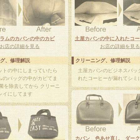
ラムのカバンの中のカビ
お店の詳細を見る
お店の詳細を見る
グ、修理解説
クリーニング、修理解説
ットの中にしまっていたら
土屋カバンのビジネスバッグ
ムのバッグの中がカビてま
れたコーヒーが漏れてシミ
ビ菌を除去してから クリーニ
レイにしてます
カバン 色あせ直し ダーク