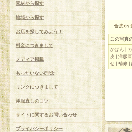
素材から探す
地域から探す
合皮か
お店を探してみよう！
この写真
料金につきまして
かばん | 
皮 | 洋服直
メディア掲載
せ | 補修 |
もったいない/理念
リンクにつきまして
洋服直しのコツ
サイトに関するお問い合わせ
プライバシーポリシー