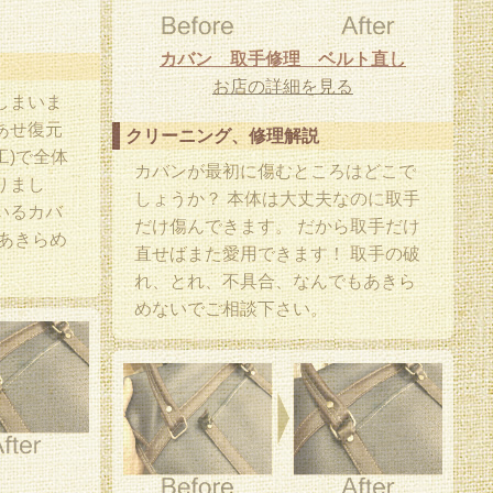
カバン 取手修理 ベルト直し
お店の詳細を見る
しまいま
あせ復元
クリーニング、修理解説
工)で全体
カバンが最初に傷むところはどこで
りまし
しょうか？ 本体は大丈夫なのに取手
いるカバ
だけ傷んできます。 だから取手だけ
あきらめ
直せばまた愛用できます！ 取手の破
れ、とれ、不具合、なんでもあきら
めないでご相談下さい。