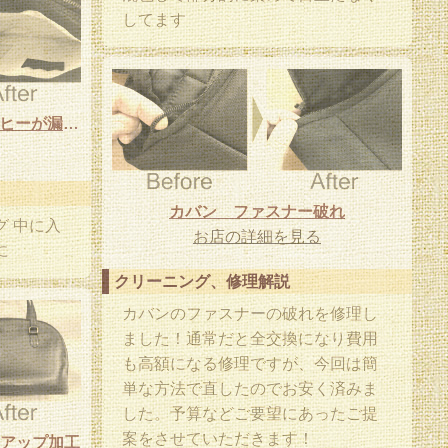
してます
土屋カバンの中に入れたコーヒーが漏れて
カバン ファスナー破れ
 中に入
お店の詳細を見る
に
クリーニング、修理解説
カバンのファスナーの破れを修理し
ました！通常だと全交換になり費用
も高額になる修理ですが、今回は簡
単な方法で直したのでお安く済みま
した。予算などご要望にあったご提
案をさせていただきます！
アップ加工