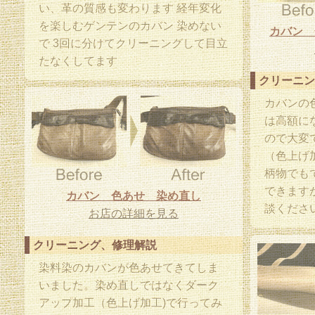
い、革の質感も変わります 経年変化
を楽しむゲンテンのカバン 染めない
カバン 
で 3回に分けてクリーニングして目立
たなくしてます
クリーニン
カバンの
は高額に
ので大変
（色上げ
柄物でも
できます
カバン 色あせ 染め直し
談くださ
お店の詳細を見る
クリーニング、修理解説
染料染のカバンが色あせてきてしま
いました。染め直しではなくダーク
アップ加工（色上げ加工)で行ってみ