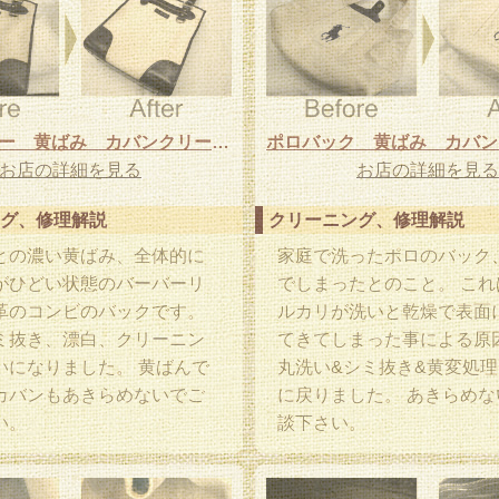
バーバーリー 黄ばみ カバンクリーニング
お店の詳細を見る
お店の詳細を見る
グ、修理解説
クリーニング、修理解説
との濃い黄ばみ、全体的に
家庭で洗ったポロのバック
がひどい状態のバーバーリ
でしまったとのこと。 これ
革のコンビのバックです。
ルカリが洗いと乾燥で表面
ミ抜き、漂白、クリーニン
てきてしまった事による原
いになりました。 黄ばんで
丸洗い&シミ抜き&黄変処
カバンもあきらめないでご
に戻りました。 あきらめな
い。
談下さい。