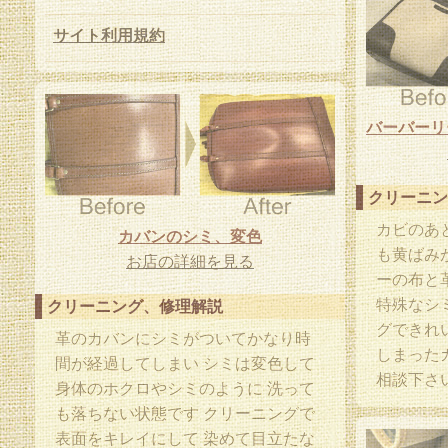
サイト利用規約
クリーニン
カビのあ
カバンのシミ、変色
も黄ばみ
お店の詳細を見る
ーの布と
特殊なシ
クリーニング、修理解説
グできれ
革のカバンにシミがついてかなり時
しまった
間が経過してしまい シミは変色して
相談下さ
身体のホクロやシミのように 洗って
も落ちない状態です クリーニングで
表面をキレイにして 染めて目立たな