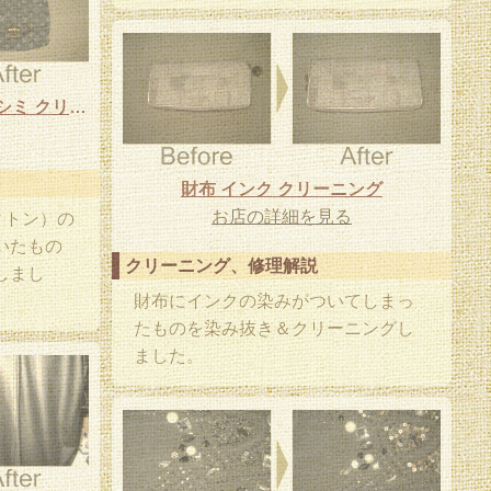
ルイヴィトン バック 化粧品 シミ クリーニング
財布 インク クリーニング
お店の詳細を見る
ヴィトン）の
いたもの
クリーニング、修理解説
しまし
財布にインクの染みがついてしまっ
たものを染み抜き＆クリーニングし
ました。