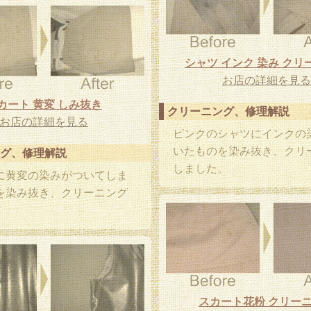
シャツ インク 染み クリ
お店の詳細を見る
カート 黄変 しみ抜き
クリーニング、修理解説
お店の詳細を見る
ピンクのシャツにインクの
いたものを染み抜き、クリ
グ、修理解説
しました。
に黄変の染みがついてしま
を染み抜き、クリーニング
。
スカート花粉 クリー