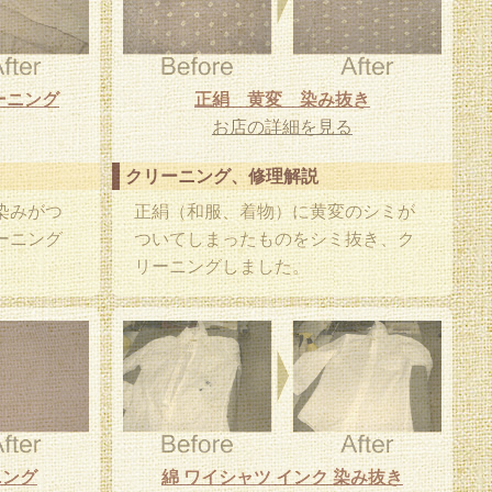
ーニング
正絹 黄変 染み抜き
お店の詳細を見る
クリーニング、修理解説
染みがつ
正絹（和服、着物）に黄変のシミが
ーニング
ついてしまったものをシミ抜き、ク
リーニングしました。
ニング
綿 ワイシャツ インク 染み抜き