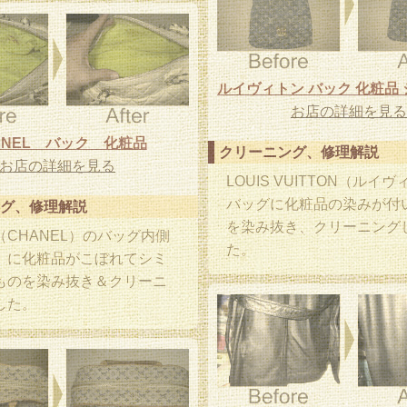
お店の詳細を見る
ANEL バック 化粧品
クリーニング、修理解説
お店の詳細を見る
LOUIS VUITTON（ルイ
バッグに化粧品の染みが付
グ、修理解説
を染み抜き、クリーニング
CHANEL）のバッグ内側
た。
）に化粧品がこぼれてシミ
ものを染み抜き＆クリーニ
した。