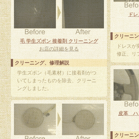
ドレ
クリーニン
毛 学生ズボン 接着剤 クリーニング
ドレスが
お店の詳細を見る
修正、リ
クリーニング、修理解説
学生ズボン（毛素材）に接着剤がつ
いてしまったものを除去、クリーニ
ングしました。
皮革 ハ
クリーニン