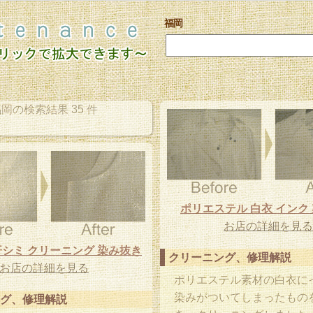
福岡
岡の検索結果 35 件
ポリエステル 白衣 インク
お店の詳細を見る
シミ クリーニング 染み抜き
クリーニング、修理解説
お店の詳細を見る
ポリエステル素材の白衣に
染みがついてしまったもの
グ、修理解説