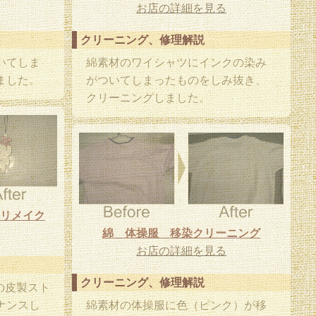
お店の詳細を見る
クリーニング、修理解説
いてしま
綿素材のワイシャツにインクの染み
ました。
がついてしまったものをしみ抜き、
クリーニングしました。
リメイク
綿 体操服 移染クリーニング
お店の詳細を見る
クリーニング、修理解説
）の皮製スト
ナンスし
綿素材の体操服に色（ピンク）が移