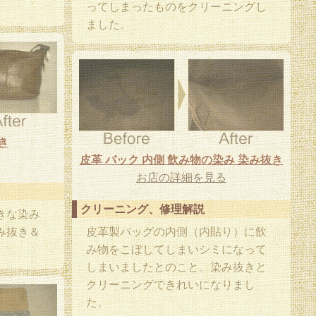
ってしまったものをクリーニングし
ました。
き
皮革 バック 内側 飲み物の染み 染み抜き
お店の詳細を見る
クリーニング、修理解説
きな染み
み抜き＆
皮革製バッグの内側（内貼り）に飲
み物をこぼしてしまいシミになって
しまいましたとのこと。染み抜きと
クリーニングできれいになりまし
た。