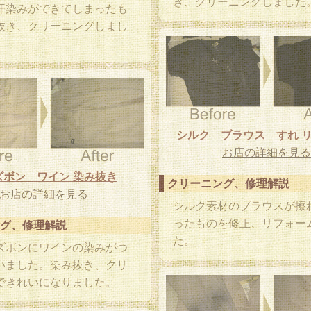
き、クリーニングしました
汗染みができてしまったも
抜き、クリーニングしまし
シルク ブラウス すれ 
お店の詳細を見る
ズボン ワイン 染み抜き
クリーニング、修理解説
お店の詳細を見る
シルク素材のブラウスが擦
ったものを修正、リフォー
グ、修理解説
た。
ズボンにワインの染みがつ
いました。染み抜き、クリ
できれいになりました。