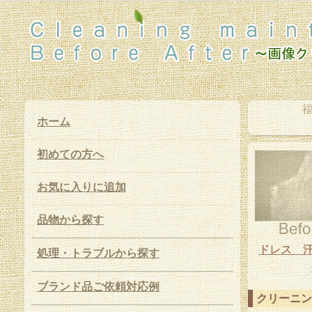
福
ホーム
初めての方へ
お気に入りに追加
品物から探す
ドレス 汗
処理・トラブルから探す
ブランド品ご依頼対応例
クリーニン