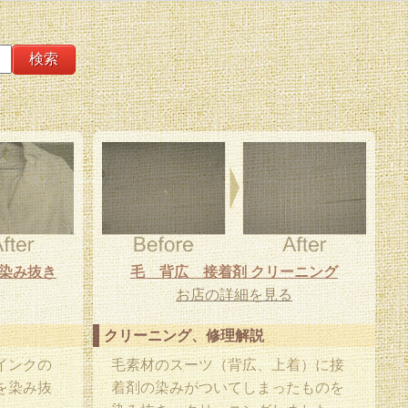
 染み抜き
毛 背広 接着剤 クリーニング
お店の詳細を見る
クリーニング、修理解説
インクの
毛素材のスーツ（背広、上着）に接
を染み抜
着剤の染みがついてしまったものを