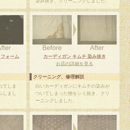
。
染み抜き、クリーニングしました。
リフォーム
カーディガン キムチ 染み抜き
お店の詳細を見る
クリーニング、修理解説
れてしま
白いカーディガンにキムチの染みが
ムしまし
ついてしまった物をシミ抜き、クリ
ーニングしました。