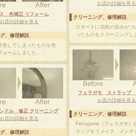
お店の詳細を見る
ス 色補正 リフォーム
クリーニング、修理解説
お店の詳細を見る
スカートに花粉の染みがつ
ったものをクリーニングし
グ、修理解説
変色してしまったものを色
フォームしました。
フェラガモ ストラップ 
お店の詳細を見る
ンドル 修正 クリーニング
クリーニング、修理解説
お店の詳細を見る
Ferragamo（フェラガモ
ラップをリメイク、メンテ
グ、修理解説