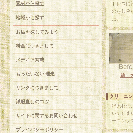
素材から探す
ドレスに
のをしみ
地域から探す
た。
お店を探してみよう！
料金につきまして
メディア掲載
もったいない/理念
綿 
リンクにつきまして
クリーニン
洋服直しのコツ
綿素材の
いてしま
サイトに関するお問い合わせ
ーニング
プライバシーポリシー