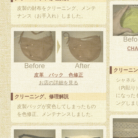
皮製の財布をクリーニング、メンテ
ナンス（お手入れ）しました。
CH
クリーニン
皮革 バック 色修正
シャネル（
お店の詳細を見る
（内貼り
になった
クリーニング、修理解説
ングしま
皮製バッグが変色してしまったもの
を色修正、メンテナンスしました。