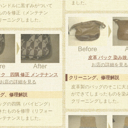
ました。
ハンドルに黒ずみがついて
ものを修正（メンテナン
リーニングしました。
皮革 バック 染み抜
お店の詳細を見る
ク 四隅 修正 メンテナンス
クリーニング、修理解説
お店の詳細を見る
皮革製のバッグのそこに大
ができてしまったものを染
グ、修理解説
クリーニングしました。
ッグの四隅（パイピング）
きたものを修理（リフォー
ンテナンスしました。