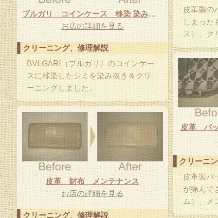
皮革製の
ブルガリ コインケース 移染 染み抜き
しまった
お店の詳細を見る
ス）、ク
クリーニング、修理解説
BVLGARI（ブルガリ）のコインケー
スに移染したシミを染み抜き＆クリ
ーニングしました。
皮革 バッ
クリーニン
皮革製バ
皮革 財布 メンテナンス
が痛んで
お店の詳細を見る
ム）、メ
クリーニング、修理解説