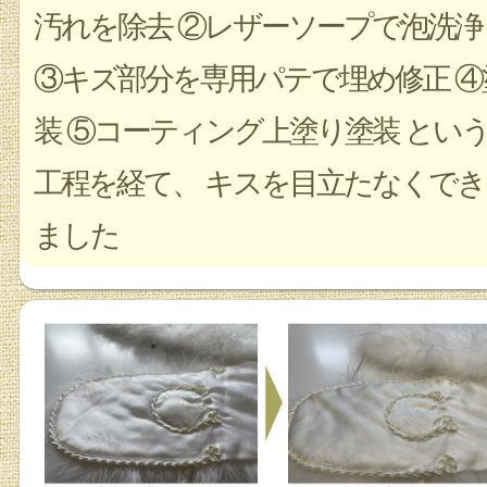
汚れを除去 ②レザーソープで泡洗浄
③キズ部分を専用パテで埋め修正 ④
装 ⑤コーティング上塗り塗装 とい
工程を経て、 キスを目立たなくでき
ました