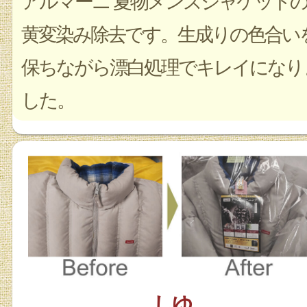
アルマーニ 夏物メンズジャケット
黄変染み除去です。生成りの色合い
保ちながら漂白処理でキレイになり
した。
しゆ