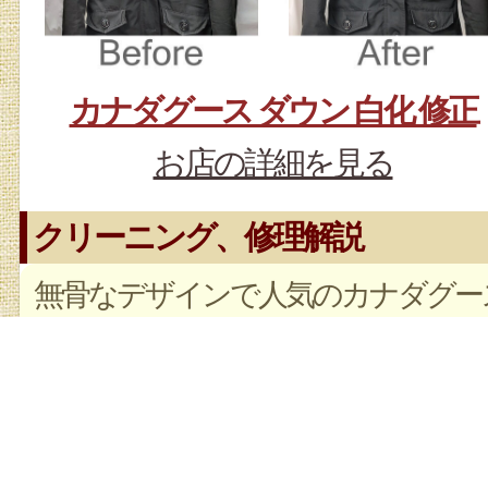
カナダグース ダウン 白化 修正
お店の詳細を見る
クリーニング、修理解説
無骨なデザインで人気のカナダグー
ダウン。着用時に生地が擦れるポケ
ト口や袖口、前立てなどがスレで白
ぽく(白化)なることがあります。ま